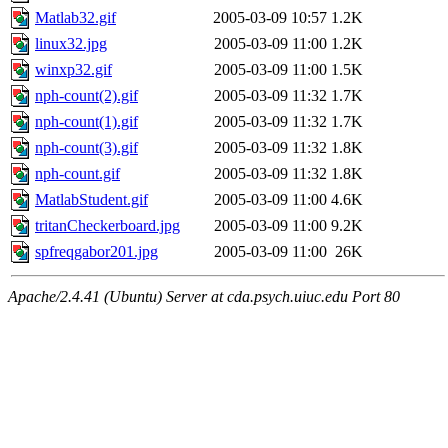
Matlab32.gif
2005-03-09 10:57
1.2K
linux32.jpg
2005-03-09 11:00
1.2K
winxp32.gif
2005-03-09 11:00
1.5K
nph-count(2).gif
2005-03-09 11:32
1.7K
nph-count(1).gif
2005-03-09 11:32
1.7K
nph-count(3).gif
2005-03-09 11:32
1.8K
nph-count.gif
2005-03-09 11:32
1.8K
MatlabStudent.gif
2005-03-09 11:00
4.6K
tritanCheckerboard.jpg
2005-03-09 11:00
9.2K
spfreqgabor201.jpg
2005-03-09 11:00
26K
Apache/2.4.41 (Ubuntu) Server at cda.psych.uiuc.edu Port 80