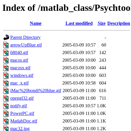
Index of /matlab_class/Psychtool
Name
Last modified
Size
Description
Parent Directory
-
arrowUpBlue.gif
2005-03-09 10:57
60
68040.gif
2005-03-09 10:57
142
macos.gif
2005-03-09 10:00
243
macosx.gif
2005-03-09 10:00
444
windows.gif
2005-03-09 10:00
603
mac_x.gif
2005-03-09 10:58
604
iMac%20bondi%20blue.gif
2005-03-09 11:00
616
opengl32.gif
2005-03-09 11:00
711
notify.gif
2005-03-09 10:57
1.0K
PowerPC.gif
2005-03-09 11:00
1.0K
MatlabDoc.gif
2005-03-09 11:00
1.1K
mac32.jpg
2005-03-09 11:00
1.2K